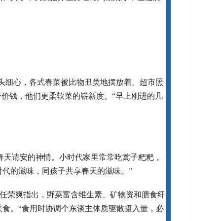
号尽头细心，各式春菜被比物丑类地摆放着。超市照
于价钱，他们更柔软菜的崭新度。“早上刚进的几
我向春天请安的神情。小时代家里常常吃蒿子粑粑，
代的滋味，同孩子共享春天的滋味。”
主任荣爽指出，野菜富含维生素、矿物资和膳食纤
采食。“食用时协调个东谈主体质驱散摄入量，必