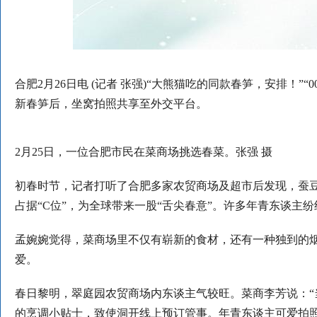
合肥2月26日电 (记者 张强)“大熊猫吃的同款春笋，安排！
新春笋后，坐窝拍照共享至外交平台。
2月25日，一位合肥市民在菜商场挑选春菜。张强 摄
初春时节，记者打听了合肥多家农贸商场及超市后发现，蚕
占据“C位”，为全球带来一股“舌尖春意”。许多年青东谈主纷
孟婉婉觉得，菜商场里不仅有崭新的食材，还有一种独到的
爱。
春日黎明，翠庭园农贸商场内东谈主气较旺。菜商李芳说：
的烹调小贴士，致使洞开线上预订管事。年青东谈主可爱拍