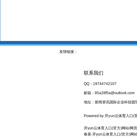
于“老年装”，要么硬蹭年青东说念主的潮
下它们的互异。 率先，从外
水 。 一、破局：撕掉“老年装”标签 松垮
看，两款书包皆选拔了精真金
≠孤高，暗千里≠在意。那些印着龙凤图
的蓄意格调，合适商务口头。
腾的夹克、肩线垮到肘部的“商务失业
量方面，S06102显着大于S03
装”，实则是气质黑洞。它们用褶皱和稠
适需要佩戴较多商务文献和电
浊颜色宣告：“我已废弃形象照管” 。 破
务东谈主士。关于通常需要出
局三招： •西
友情链接：
联系我们
QQ：19744742107
邮箱：85a28f5a@outlook.com
地址：新闻资讯国际企业科技园5
Powered by
开yun云体育入口(
开yun云体育入口(官方)网站/
春菜-开yun云体育入口(官方)