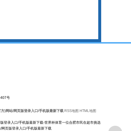
不雅蓄意上
药水通过掀开毛鳞片重组二硫键，这一过
不怕火大方
程会使头发处于高度接纳景象。若此时染
可是，在容
发，色素能更均匀浸透，呈现填塞明朗。
204，更合
反之，若先染发再烫发，烫发药水中的回
子配置的商
话剂会剥离部分色素分子，导致方式不均
差或插足长
或解除。 高温是染发天敌。烫发时的加
热法子会使提前染好的发色氧化
407号
官方)网站/网页版登录入口/手机版最新下载
RSS地图
HTML地图
网页版登录入口/手机版最新下载-世界杯体育一位合肥市民在超市挑选
网站/网页版登录入口/手机版最新下载