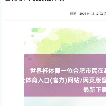
时间：2026-04-18 12:02