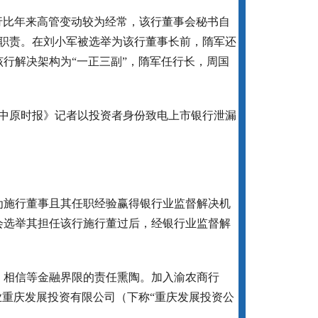
商行比年来高管变动较为经常，该行董事会秘书自
书职责。在刘小军被选举为该行董事长前，隋军还
行解决架构为“一正三副”，隋军任行长，周国
《中原时报》记者以投资者身份致电上市银行泄漏
。
为施行董事且其任职经验赢得银行业监督解决机
会选举其担任该行施行董过后，经银行业监督解
、相信等金融界限的责任熏陶。加入渝农商行
企业重庆发展投资有限公司（下称“重庆发展投资公