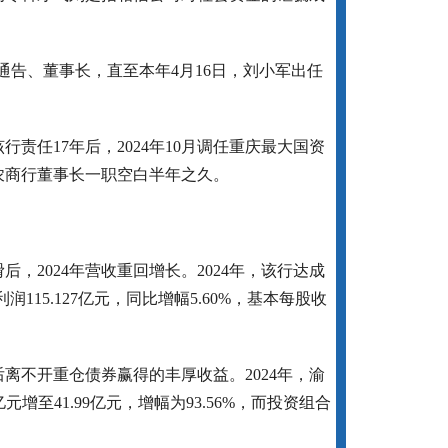
委通告、董事长，直至本年4月16日，刘小军出任
责任17年后，2024年10月调任重庆最大国资
农商行董事长一职空白半年之久。
，2024年营收重回增长。2024年，该行达成
润115.127亿元，同比增幅5.60%，基本每股收
离不开重仓债券赢得的丰厚收益。2024年，渝
元增至41.99亿元，增幅为93.56%，而投资组合