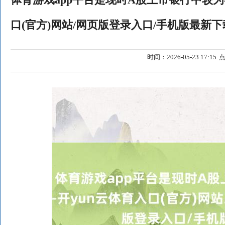
口(官方)网站/网页版登录入口/手机版最新下
时间：2026-05-23 17:15
点