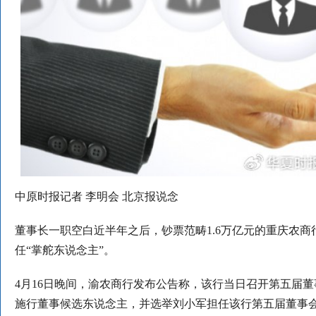
中原时报记者 李明会 北京报说念
董事长一职空白近半年之后，钞票范畴1.6万亿元的重庆农
任“掌舵东说念主”。
4月16日晚间，渝农商行发布公告称，该行当日召开第五届
施行董事候选东说念主，并选举刘小军担任该行第五届董事