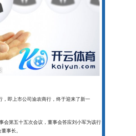
商行，即上市公司渝农商行，终于迎来了新一
董事会第五十五次会议，董事会答应刘小军为该行
会董事长。