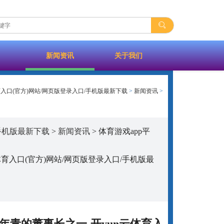
新闻资讯
关于我们
育入口(官方)网站/网页版登录入口/手机版最新下载
>
新闻资讯
>
/手机版最新下载
>
新闻资讯
> 体育游戏app平
育入口(官方)网站/网页版登录入口/手机版最
年青的董事长之一-开yun云体育入