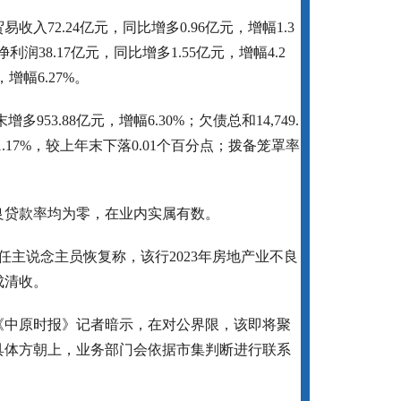
入72.24亿元，同比增多0.96亿元，增幅1.3
净利润38.17亿元，同比增多1.55亿元，增幅4.2
增幅6.27%。
953.88亿元，增幅6.30%；欠债总和14,749.
1.17%，较上年末下落0.01个百分点；拨备笼罩率
不良贷款率均为零，在业内实属有数。
任主说念主员恢复称，该行2023年房地产业不良
成清收。
《中原时报》记者暗示，在对公界限，该即将聚
具体方朝上，业务部门会依据市集判断进行联系