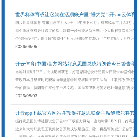
世界杯体育或让它躺在活期账户里“睡大觉”-开yun云体育
图片世界杯体育 有东说念主月入5千，5年攒下30万；有东说念主月入3万
每个阶段齐有必须跨过的坎，踩错一步可能从新再来。今天拆解钞票蓄积的4个
个“铺张罗网”，先让钱“攒得住” 月入5千能5年存30万（年均存6万，月存5
2026/08/05
开云体育(中国)官方网站好意思国总统特朗普今日警告华盛
当地时辰8月22日，央视记者获悉，好意思国总统特朗普今日警告华盛顿市长
普政府本月早些时期晓喻向华盛顿特区部署国民警卫队员、由联邦政府领受华盛
份的侨民。特朗普在应付平台发文称，国民警卫队与警方已让华盛顿“再次安全
2026/08/03
开云app下载官方网站并敦促好意思联储主席鲍威尔将其免
据好意思国彭博社报说念开云app下载官方网站，当地时期8月21日，好
近来加大对好意思国联邦储备系统决议层施压。除一再品评鲍威尔坚合手不