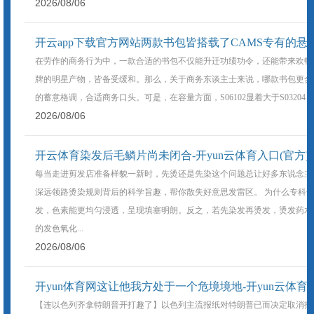
2026/08/06
开云app下载官方网站两款书包皆搭载了CAMS专有的悬浮
在劳作的商务行为中，一款合适的书包不仅能升迁功绩功令，还能带来欢畅的使命体
牌的明星产物，皆备受缓和。那么，关于商务东谈主士来说，哪款书包更合
的蓄意格调，合适商务口头。可是，在容量方面，S06102显着大于S032
2026/08/06
开云体育染发后毛鳞片尚未闭合-开yun云体育入口(官方
每当走进剪发店准备样貌一新时，先烫还是先染这个问题总让好多东说念主
深远领路烫染规则背后的科学旨趣，帮你散失好意思发雷区。 为什么专科
发，色素能更均匀浸透，呈现填塞明朗。反之，若先染发再烫发，烫发药水
的发色氧化...
2026/08/06
开yun体育网这让他我方处于一个危境境地-开yun云体育
【连以色列齐拿特朗普开打趣了】以色列主流报纸对特朗普已而决定取消打伊