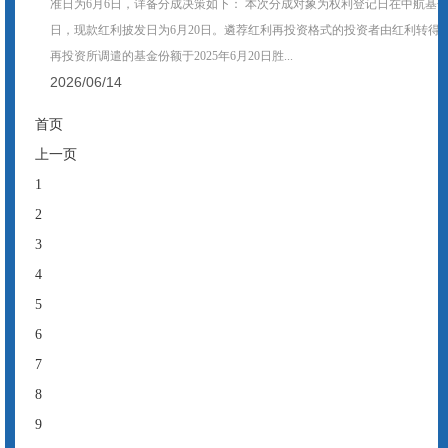
准日为6月6日，详备分成决策如下： 本次分成对象为权利登记日在中航基
日，现款红利披发日为6月20日。遴荐红利再投资格式的投资者由红利转得的
再投资所调遣的基金份额于2025年6月20日胜...
2026/06/14
首页
上一页
1
2
3
4
5
6
7
8
9