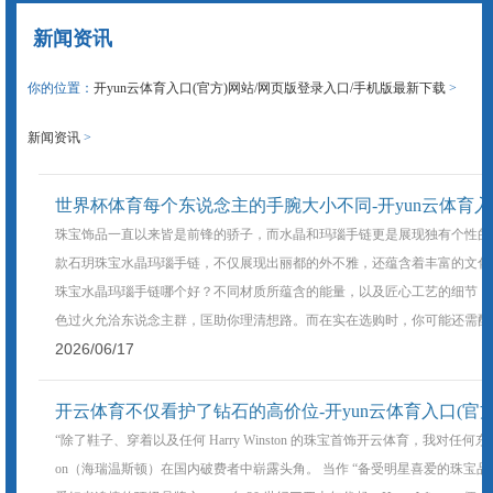
新闻资讯
你的位置：
开yun云体育入口(官方)网站/网页版登录入口/手机版最新下载
>
新闻资讯
>
世界杯体育每个东说念主的手腕大小不同-开yun云体育入
珠宝饰品一直以来皆是前锋的骄子，而水晶和玛瑙手链更是展现独有个性的
款石玥珠宝水晶玛瑙手链，不仅展现出丽都的外不雅，还蕴含着丰富的文化
珠宝水晶玛瑙手链哪个好？不同材质所蕴含的能量，以及匠心工艺的细节，
色过火允洽东说念主群，匡助你理清想路。而在实在选购时，你可能还需酌量手
2026/06/17
开云体育不仅看护了钻石的高价位-开yun云体育入口(官
“除了鞋子、穿着以及任何 Harry Winston 的珠宝首饰开云体育，我对任何东谈
on（海瑞温斯顿）在国内破费者中崭露头角。 当作 “备受明星喜爱的珠宝