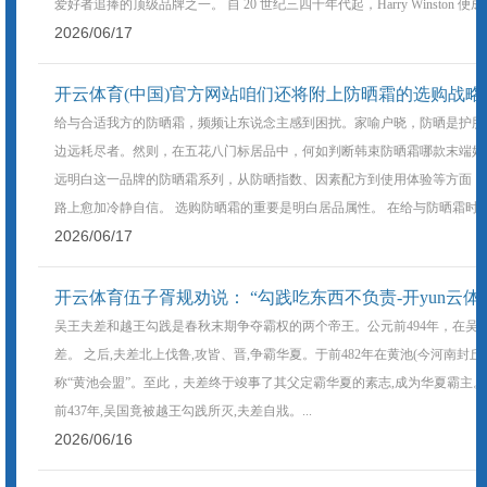
爱好者追捧的顶级品牌之一。 自 20 世纪三四十年代起，Harry Winst
2026/06/17
开云体育(中国)官方网站咱们还将附上防晒霜的选购战略分
给与合适我方的防晒霜，频频让东说念主感到困扰。家喻户晓，防晒是护肤
边远耗尽者。然则，在五花八门标居品中，何如判断韩束防晒霜哪款末端好
远明白这一品牌的防晒霜系列，从防晒指数、因素配方到使用体验等方面，
路上愈加冷静自信。 选购防晒霜的重要是明白居品属性。 在给与防晒霜时，当
2026/06/17
开云体育伍子胥规劝说： “勾践吃东西不负责-开yun云体
吴王夫差和越王勾践是春秋末期争夺霸权的两个帝王。公元前494年，在吴
差。 之后,夫差北上伐鲁,攻皆、晋,争霸华夏。于前482年在黄池(今河南
称“黄池会盟”。至此，夫差终于竣事了其父定霸华夏的素志,成为华夏霸主。
前437年,吴国竟被越王勾践所灭,夫差自戕。...
2026/06/16