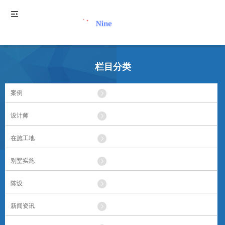
栏目分类
案例
设计师
在施工地
别墅实施
陈设
新闻资讯