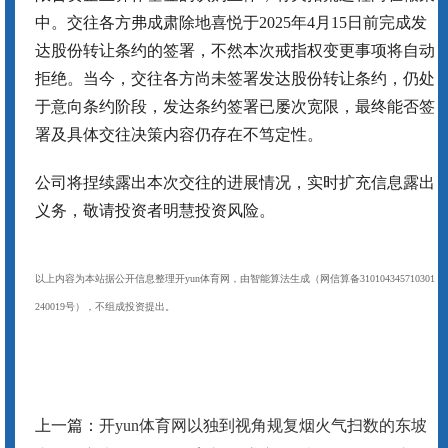
中。交往各方弗成肃除地喜悦于2025年4月15日前完成发
达股份转让条约的签署，不然本次戒指权变更事项将自动
拒绝。当今，交往各方尚未签署发达股份转让条约，仍处
于意向条约阶段，发达条约签署已屡次宽限，最终能否签
署及具体交往决策内容仍存在不笃定性。
公司将捏续露出本次交往的进展情况，实时扩充信息露出
义务，敬请投资者明慧投资风险。
以上内容为本站据公开信息整理开yun体育网，由智能算法生成（网信算备310104345710301
240019号），不组成投资提出。
上一篇：
开yun体育网以独到视角规复烟火气扫数的东坡