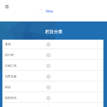
栏目分类
案例
设计师
在施工地
别墅实施
陈设
新闻资讯