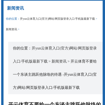
新闻资讯
你的位置：
开yun云体育入口(官方)网站/网页版登录入口/手机版最新下载
>
新闻资讯
>
你的位置：
开yun云体育入口(官方)网站/网页版登录
入口/手机版最新下载
>
新闻资讯
> 开云体育不要给
一个东谈主跳跃他脉络的待遇 ​​​-开yun云体育入口(官
方)网站/网页版登录入口/手机版最新下载
开云体育不要给一个东谈主跳跃他脉络的