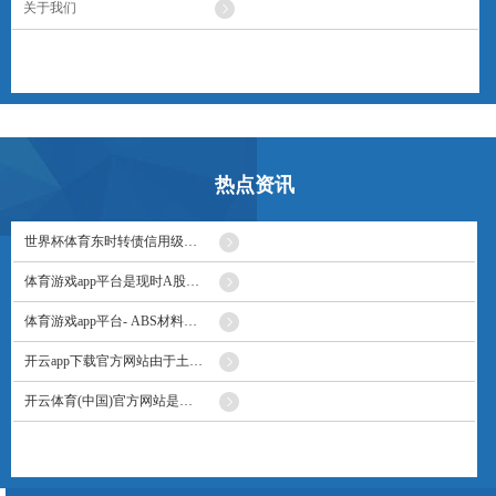
关于我们
热点资讯
世界杯体育东时转债信用级别为“BB-”-开yun云体育入口(官方)网站/网页版登录入口/手机版最新下
体育游戏app平台是现时A股上市银行中较为年青的董事长之一-开yun云体育入口(官方)网站/网页版登
体育游戏app平台- ABS材料的韧性较高-开yun云体育入口(官方)网站/网页版登录入口/手机版最
开云app下载官方网站由于土耳其正靠近劳能源迷漫问题-开yun云体育入口(官方)网站/网页版登录入口
开云体育(中国)官方网站是形成事故的一齐原因-开yun云体育入口(官方)网站/网页版登录入口/手机版