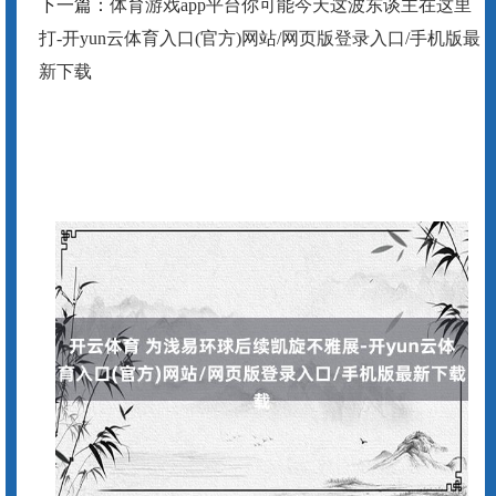
下一篇：
体育游戏app平台你可能今天这波东谈主在这里
打-开yun云体育入口(官方)网站/网页版登录入口/手机版最
新下载