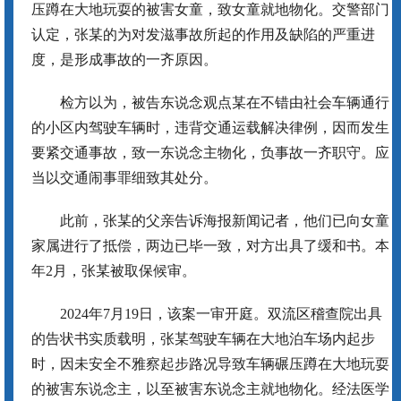
压蹲在大地玩耍的被害女童，致女童就地物化。交警部门
认定，张某的为对发滋事故所起的作用及缺陷的严重进
度，是形成事故的一齐原因。
检方以为，被告东说念观点某在不错由社会车辆通行
的小区内驾驶车辆时，违背交通运载解决律例，因而发生
要紧交通事故，致一东说念主物化，负事故一齐职守。应
当以交通闹事罪细致其处分。
此前，张某的父亲告诉海报新闻记者，他们已向女童
家属进行了抵偿，两边已毕一致，对方出具了缓和书。本
年2月，张某被取保候审。
2024年7月19日，该案一审开庭。双流区稽查院出具
的告状书实质载明，张某驾驶车辆在大地泊车场内起步
时，因未安全不雅察起步路况导致车辆碾压蹲在大地玩耍
的被害东说念主，以至被害东说念主就地物化。经法医学