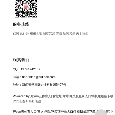
服务热线
案例
设计师
在施工地
别墅实施
陈设
新闻资讯
关于我们
联系我们
QQ：19744742107
邮箱：85a28f5a@outlook.com
地址：新闻资讯国际企业科技园5407号
Powered by
开yun云体育入口(官方)网站/网页版登录入口/手机版最新下载
RSS地图
HTML地图
开yun云体育入口(官方)网站/网页版登录入口/手机版最新下载-开云体育(中