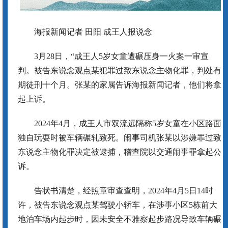
海报新闻记者 田阳 成王人报说念
3月28日，“成王人5岁女童遭碾压身一火案一审宣
判。被告东说念观点某犯罪过致东说念主物化罪，判处有
期徒刑十个月。张某的家属告诉海报新闻记者，他们将拿
起上诉。
2024年4月，成王人市双流远隔称5岁女童在小区路面
独自玩耍时被车辆碾轧致死。闹事司机张某以涉嫌罪过致
东说念主物化罪决定被逮捕，稽查院以交通闹事罪拿起公
诉。
告状书清楚，经照章审查查明，2024年4月5日14时
许，被告东说念观点某驾驶小轿车，在涉事小区5栋前大
地泊车场内起步时，因未安全不雅察起步路况导致车辆碾