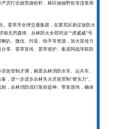
章严厉打击烧荒烧秸秆、林区抽烟野炊等违章用
次。荟萃市全球交通集团，在莱芜区新绽放防火
雅济南无穷森情、丛林防火全部同业”“虎威威”号
村喇叭、微信、抖音、快手等资源，加大宣传力
息分享、荟萃宣传、荟萃巡护、集迎阿战等联防
步济急管制才调，购置丛林消防水车、运兵车、
备，进一步进步丛林失火济急管制“硬实力”。
机制，丛林消防戎行靠前提神、带装巡缉，确保