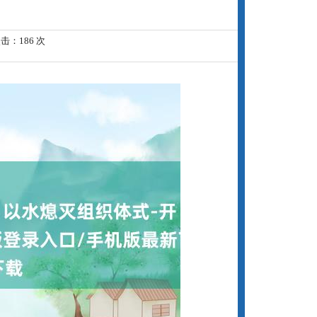
击：186 次