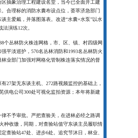
区抽象治理工程建设名堂，当今已全面开工建
立方米。合理标的消防水囊布设点位，荟萃济急部门
东谈主爱戴，并落图落表。改进“水囊+水泵”以水
战法演练12次。
88个丛林防火株连网格，市、区、镇、村四级网
强平淡巡护，570名丛林消防和1993名丛林防火
级林业部门加强对网格化管制株连落实情况的督
27架无东谈主机、272路视频监控的基础上，
莱芜供电公司300处可视化监拍资源；本年将新建
一律不予审批。严把查验关，在进林必经之路调
格火种收缴，同期，对查验站值守东谈主员履职情
定查验站47处、进步6处。追究节沐日，林业、