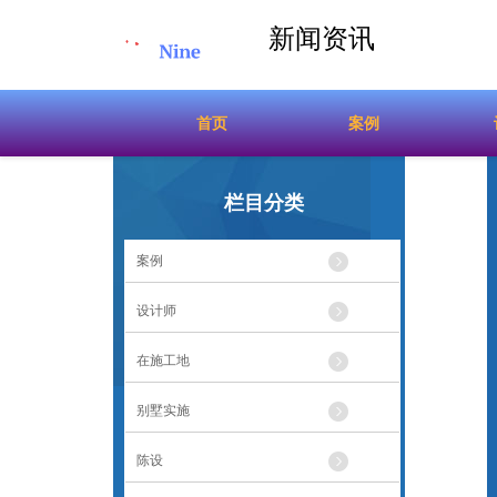
新闻资讯
首页
案例
栏目分类
案例
设计师
在施工地
别墅实施
陈设