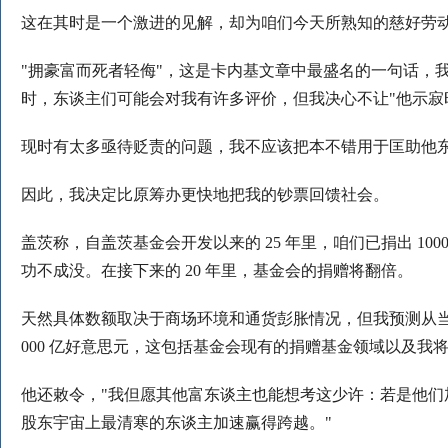
这在其时是一个激进的见解，却为咱们今天所熟知的慈好劳
"拥豪富而死者轻侮"，这是卡内基文章中最盛名的一句话，
时，东谈主们可能会对我有许多评价，但我决心不让"他示寂
现时有太多亟待贬责的问题，我不应该把本不错用于匡助他
因此，我决定比原筹办更快地把我的钞票回馈社会。
盖茨称，自盖茨基金会开发以来的 25 年里，咱们已捐出 100
功不成没。在接下来的 20 年里，基金会的捐赠将翻倍。
天然具体数额取决于商场环境和通货彭胀情况，但我预测从当今到
000 亿好意思元，这包括基金会现有的捐赠基金领域以及我
他还敕令，"我但愿其他富东谈主也能想考这少许：若是他
股东宇宙上最清寒的东谈主加速赢得跨越。"