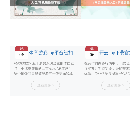
08
08
体育游戏app平台纽扣解开两颗——比勒紧领带年青十岁-开yun云体育入口(官方)网站/网页版登录入口/手机版最新下载
06
06
#好意思女# 五十岁男东说念主的体面立
在劳作的商务行为中，一款合
异：不浓重穿搭的三重意境 “浓重感”——
仅能升迁功绩功令，还能带来
这个词像阴灵般缠绕着五十岁男东说念
体验。CAMS悬浮减重书包S03
主。 不是因皱纹或鹤发。而是松垮裤脚
MS悬浮减重书包S06102开云
堆积的鞋面，是印花浮薄的POLO衫，是
网站，动作CAMS品牌的明
查看更多->
查看更多->
试图用荧光色畅通鞋强拗的“芳华”。浓重
受缓和。那么，关于商务东谈
的根源，在于对年级的误读：要么盲从
哪款书包更合适呢？让咱们来
于“老年装”，要么硬蹭年青东说念主的潮
下它们的互异。 率先，从外
水 。 一、破局：撕掉“老年装”标签 松垮
看，两款书包皆选拔了精真金
≠孤高，暗千里≠在意。那些印着龙凤图
的蓄意格调，合适商务口头。
腾的夹克、肩线垮到肘部的“商务失业
量方面，S06102显着大于S03
装”，实则是气质黑洞。它们用褶皱和稠
适需要佩戴较多商务文献和电
浊颜色宣告：“我已废弃形象照管” 。 破
务东谈主士。关于通常需要出