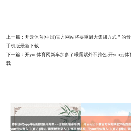
上一篇：
开云体育(中国)官方网站将要重启大集团方式＂的音信-
手机版最新下载
下一篇：
开yun体育网新车加多了曦露紫外不雅色-开yun云体
载