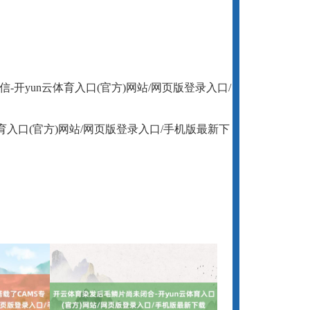
开yun云体育入口(官方)网站/网页版登录入口/
育入口(官方)网站/网页版登录入口/手机版最新下