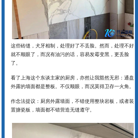
这些砖缝，犬牙相制，处理好了不丢脸。然而，处理不好
就不顺眼了，而况有油污的话，容易发霉变黑，更丢脸
了。
看了上海这个东谈主家的厨房，亦然让我豁然无邪：通盘
外露的墙面都是整板。不仅顺眼，而况莫得卫存一火角。
作念法提议：厨房外露墙面，不错使用整块岩板，或者装
置搪瓷板，墙面都不错营造无缝遵守。