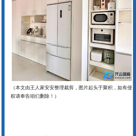
（本文由王人家安安整理裁剪，图片起头于聚积，如有侵
权请奉告咱们删除！）