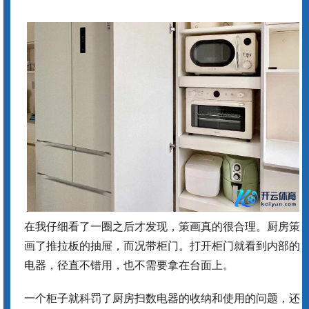
在我仔细看了一圈之后才发现，策画真的很合理。厨房策
画了推拉板的抽屉，而况带柜门。打开柜门就看到内部的
电器，径直不错用，也不需要拿在台面上。
一个柜子就科罚了厨房扫数电器的收纳和使用的问题，还