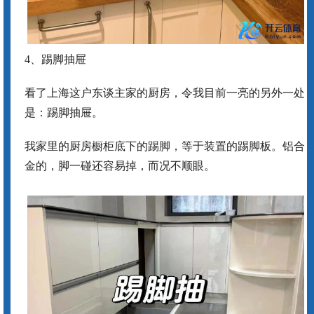
4、踢脚抽屉
看了上海这户东谈主家的厨房，令我目前一亮的另外一处
是：踢脚抽屉。
我家里的厨房橱柜底下的踢脚，等于装置的踢脚板。铝合
金的，脚一碰还容易掉，而况不顺眼。