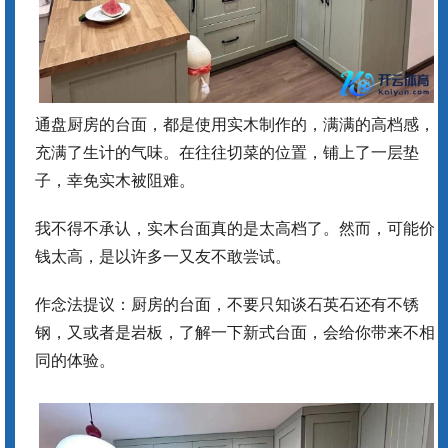
通盘厨房的台面，都是使用实木制作的，满满的高档感，
充满了生计的气味。在往往切菜的位置，铺上了一层垫
子，幸免实木被阻难。
我不得不承认，实木台面真的是太高档了。然而，可能价
钱太高，是以许多一又友不敢尝试。
作念法提议：厨房的台面，不要只知谈石英石还有不锈
钢，又或者是岩板，了解一下新式台面，会给你带来不相
同的体验。