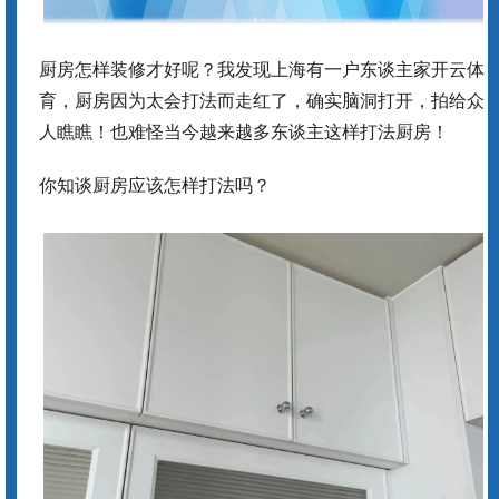
厨房怎样装修才好呢？我发现上海有一户东谈主家开云体
育，厨房因为太会打法而走红了，确实脑洞打开，拍给众
人瞧瞧！也难怪当今越来越多东谈主这样打法厨房！
你知谈厨房应该怎样打法吗？