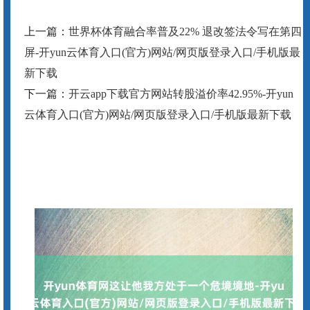
上一篇：
世界杯体育融合率普及22% 退改签法令写在第四
屏-开yun云体育入口(官方)网站/网页版登录入口/手机版最
新下载
下一篇：
开云app下载官方网站转股溢价率42.95%-开yun
云体育入口(官方)网站/网页版登录入口/手机版最新下载