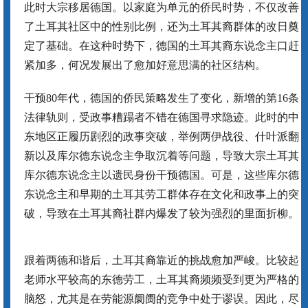
此时大宗移居德国。以家庭为单元的侨民时势，不仅改善
了土耳其社区中的性别比例，还为土耳其裔群体的改日奠
定了基础。在这种时势下，德国的土耳其裔东说念主口赶
紧加多，何况发展出了愈加好意思满的社区结构。
干预80年代，德国的侨民策略发生了变化，新增的第16条
法律轨则，受政事糟蹋者不错在德国寻求隐迹。此时的中
东地区正履历剧烈的政事突破，举例两伊战役、什叶派翻
新以及库尔德东说念主争取沉着等问题，导致大宗土耳其
库尔德东说念主以遗民身份干预德国。可是，这些库尔德
东说念主和早期的土耳其劳工群体存在文化和政事上的突
破，导致在土耳其裔社群内爆发了较为强烈的里面折柳。
跟着两德和谐后，土耳其裔靠近的挑战愈加严峻。比较起
老师水平较高的东德劳工，土耳其裔频频受到更为严格的
脑怒，尤其是在劳能源阛阓的竞争中处于谬误。因此，尽