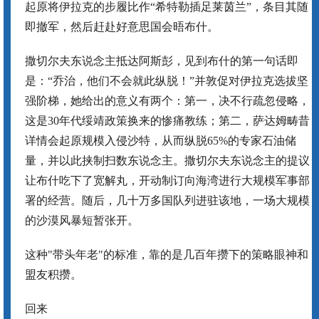
起原将伊拉克的步履比作“希特勒插足莱茵兰”，条目其随
即撤军，然后赶赴好意思国会晤布什。
撒切尔夫东说念主抵达阿斯彭，见到布什的第一句话即
是：“乔治，他们不会就此纵脱！”并敦促对伊拉克选拔坚
强阶梯，她给出的意义有两个：第一，决不行疏忽侵略，
这是30年代绥靖政策换来的惨痛教练；第二，萨达姆畴昔
详情会起原规模入侵沙特，从而纵脱65%的专家石油储
量，并以此挟制扫数东说念主。撒切尔夫东说念主的提议
让布什吃下了宽解丸，开动制订向海湾进行大规模军事部
署的经营。随后，几十万多国队列进驻该地，一场大规模
的沙漠风暴短暂张开。
这种"带头年老"的标准，靠的是几百年攒下的策略眼神和
盟友积攒。
回来