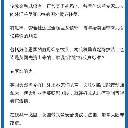
伦敦金融城仅有一正常英里的场地，每天作念着专家35%
的外汇往复和70%的国外债券往复。
有汇丰、劳合社这些金融巨头镇守，每年给英国带来几百
亿英镑的顺差。
包括好意思国的航母弹射技艺、构兵机垂直起降技艺，也
皆是英国先搞出来的，谁说"伴随"就没真标准？
专家影响力
英国天然当今在国外上不怎样吭声，关联词照旧能带动加
拿大、澳大利亚等英联邦国度，就连好意思国有期间皆得
看它激情。
在俄乌干戈里，英国带头签安全协议，法国、加拿大随即
跟进。