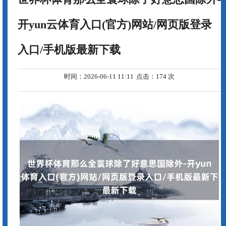
开yun云体育入口(官方)网站/网页版登录
入口/手机版最新下载
时间：2026-06-11 11:11
点击：174 次