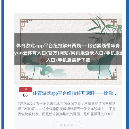
08
体育游戏app平台纽扣解开两颗——比勒紧领带年青十岁-开yun云体育入口(官方)网站/网页版登录入口/手机版最新下载
06
#好意思女# 五十岁男东说念主的体面立异：不浓重穿搭的三重意
在
境 “浓重感”——这个词像阴灵般缠绕着五十岁男东说念主。 不是
带
因皱纹或鹤发。而是松垮裤脚堆积的鞋面，是印花浮薄的POLO
重
衫，是试图用荧光色畅通鞋强拗的“芳华”。浓重的根源，在于对年
物
级的误读：要么盲从于“老年装”，要么硬蹭年青东说念主的潮水 。
呢
查看更多->