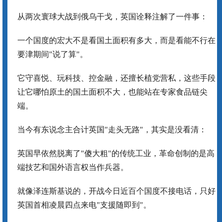
从两次寰球大战到俄乌干戈，英国诠释注解了一件事：
一个国度的宏大不是看国土面积有多大，而是看能不行在
要津期间"说了算"。
它守喜悦、玩科技、控金融，还擅长植党营私，这些手段
让它哪怕原土的国土面积不大，也能站在专家食品链尖
端。
当今有东说念主合计英国"走头无路"，其实是没看清：
英国早依然脱离了"傻大粗"的传统工业，革命创制的是高
端技艺和国外语言权当作兵器。
就像泽连斯基说的，开战今日近百个国度不接电话，只好
英国首相凌晨四点来电"支援随即到"。