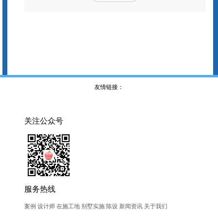
一、破局：撕掉“老年装”标签 松垮≠孤高，暗千里≠在意。那些印
看
着龙凤图腾的夹克、肩线垮到肘部的“商务失业装”，实则是气质黑
头
洞。它们用褶皱和稠浊颜色宣告：“我已废弃形象照管” 。 破局三
戴
招： •西
插
友情链接：
关注公众号
服务热线
案例
设计师
在施工地
别墅实施
陈设
新闻资讯
关于我们