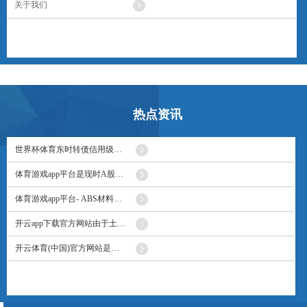
关于我们
热点资讯
世界杯体育东时转债信用级别为“BB-”-开yun云体育入口(官方)网站/网页版登录入口/手机版最新下
体育游戏app平台是现时A股上市银行中较为年青的董事长之一-开yun云体育入口(官方)网站/网页版登
体育游戏app平台- ABS材料的韧性较高-开yun云体育入口(官方)网站/网页版登录入口/手机版最
开云app下载官方网站由于土耳其正靠近劳能源迷漫问题-开yun云体育入口(官方)网站/网页版登录入口
开云体育(中国)官方网站是形成事故的一齐原因-开yun云体育入口(官方)网站/网页版登录入口/手机版