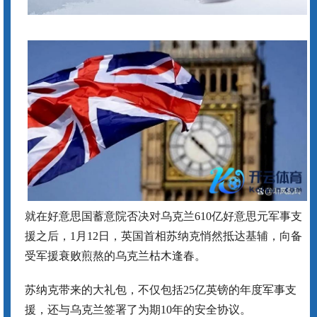
就在好意思国蓄意院否决对乌克兰610亿好意思元军事支
援之后，1月12日，英国首相苏纳克悄然抵达基辅，向备
受军援衰败煎熬的乌克兰枯木逢春。
苏纳克带来的大礼包，不仅包括25亿英镑的年度军事支
援，还与乌克兰签署了为期10年的安全协议。