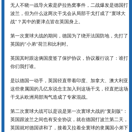
无人不晓一战导火索是萨拉热窝事件，二战爆发是德国打
波兰，但为什么这两次干戈会从局部干戈打成了"寰球大
战"？其中的要津点皆在英国身上。
第一次寰球大战的期间，德国为了绕开法国防地，先打了
英国的"小弟"荷兰和比利时。
英国其时跟这俩国度签了保护协议，协议履行说了：谁打
你们我打谁。
是以德国一动手，英国径直带着印度、加拿大、澳大利亚
这些隶属国的几亿东说念主加入到这场干戈，径直把这场
干戈从欧洲局部淘气造成了专家混战。
第二次寰球大战可以是说是第一次寰球大战的"复刻版"：
英国跟波兰之间也有安全协议，就在德国打波兰第二天，
英国就对德国讲和了，接着又拉着全寰球的隶属国小弟下