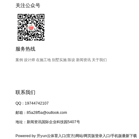
关注公众号
服务热线
案例
设计师
在施工地
别墅实施
陈设
新闻资讯
关于我们
联系我们
QQ：19744742107
邮箱：85a28f5a@outlook.com
地址：新闻资讯国际企业科技园5407号
Powered by
开yun云体育入口(官方)网站/网页版登录入口/手机版最新下载