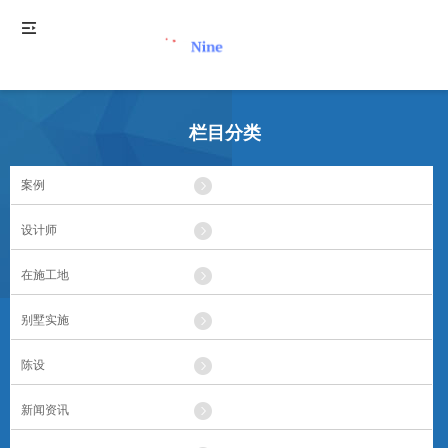
栏目分类
案例
设计师
在施工地
别墅实施
陈设
新闻资讯