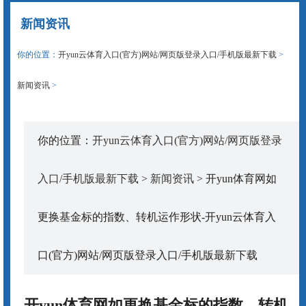
新闻资讯
你的位置：
开yun云体育入口(官方)网站/网页版登录入口/手机版最新下载
>
新闻资讯
>
你的位置：
开yun云体育入口(官方)网站/网页版登录
入口/手机版最新下载
>
新闻资讯
> 开yun体育网如
更换基金标的指数、转机运作形状-开yun云体育入
口(官方)网站/网页版登录入口/手机版最新下载
开yun体育网如更换基金标的指数、转机