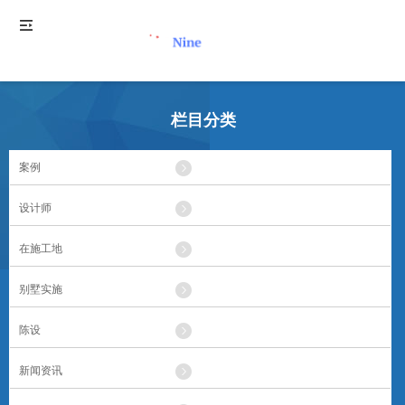
栏目分类
案例
设计师
在施工地
别墅实施
陈设
新闻资讯