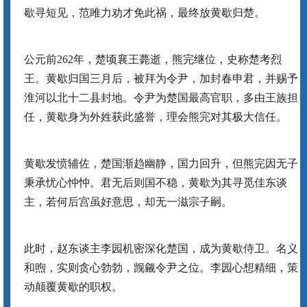
歇寻短见，范雎力劝才免此祸，最终放黄歇归楚。
公元前262年，楚顷襄王薨逝，熊完继位，史称楚考烈
王。黄歇归国三月后，被拜为令尹，加封春申君，并赐予
淮河以北十二县封地。令尹为楚国最高官职，多由王族担
任，黄歇身为外姓获此盛誉，理会熊完对其极大信任。
黄歇发愤辅佐，楚国渐趋幽静，国力回升，但熊完因无子
秉承忧心忡忡。君无后则国不稳，黄歇为其寻觅佳东谈
主，若何后宫虽好意思，却无一滋宗子嗣。
此时，赵东谈主李园机密深化楚国，成为黄歇侍卫。名义
和煦，实则贪心勃勃，觊觎令尹之位。李园心想精细，策
动颠覆黄歇的职权。