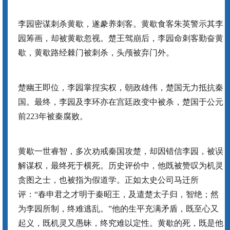
李园密谋刺杀黄歇，遂豢养刺客。黄歇食客朱英警示其李
园筹画，却被黄歇忽视。楚王驾崩后，李园命刺客勤奋黄
歇，黄歇路经棘门被刺杀，头颅被弃门外。
楚幽王即位，李园掌捏实权，朝政雄伟，楚国无力抵抗秦
国。最终，李园及李环亦在宫廷政变中被杀，楚国于公元
前223年被秦腐败。
黄歇一世睿智，多次劝戒秦国攻楚，却因错信李园，被误
解谋权，最终死于横死。历史评价中，他既被赞叹为机灵
贪图之士，也被指为假道学。正如太史公司马迁所
评：“春申君之才明于秦昭王，及遣楚太子归，智绝；然
为李园所制，终难逃乱。”他的生平充满矛盾，既至心又
起义，既机灵又愚昧，终究难以定性。黄歇的死，既是他