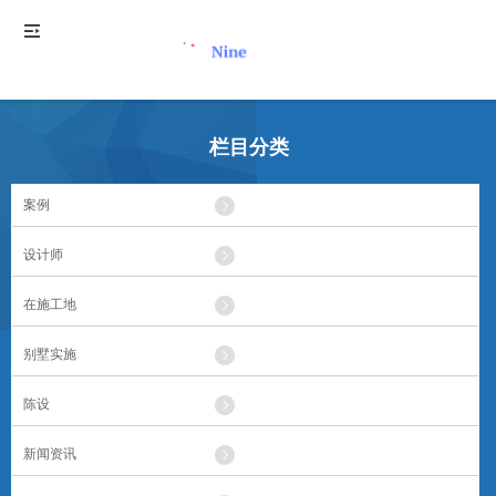
栏目分类
案例
设计师
在施工地
别墅实施
陈设
新闻资讯