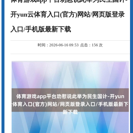
开yun云体育入口(官方)网站/网页版登录
入口/手机版最新下载
时间：2026-06-16 09:53
点击：156 次