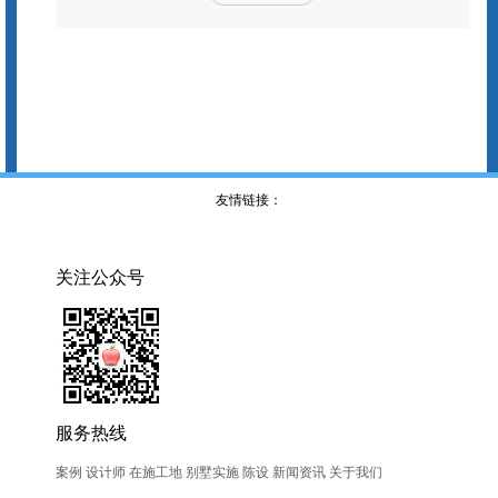
一、破局：撕掉“老年装”标签 松垮≠孤高，暗千里≠在意。那些印
看
着龙凤图腾的夹克、肩线垮到肘部的“商务失业装”，实则是气质黑
头
洞。它们用褶皱和稠浊颜色宣告：“我已废弃形象照管” 。 破局三
戴
招： •西
插
友情链接：
关注公众号
服务热线
案例
设计师
在施工地
别墅实施
陈设
新闻资讯
关于我们