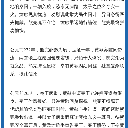
地的秦国，一朝入质，恐永无归路，太子之位名存实一
火。黄歇见其忧虑，劝慰说此举为民生国计，异日必得匹
夫拥戴。熊完魂不守宅，黄歇承诺随行辅佐，熊完最终拼
凑愉快。
公元前272年，熊完赴秦为质，足足十年，黄歇亦随同傍
边。两东谈主在秦国驰魂宕魄，只怕干戈爆发，熊完沦为
就义品。熊完脾性畏缩，幸有黄歇四处周旋，处置复杂联
系，彼此信托。
公元前263年，楚王病重，黄歇申请秦王允许熊完返楚继
位。秦王作风矍铄，只许黄歇回楚探视，熊完不得离开，
忧虑其追忆会恐吓秦国利益。黄歇心生计谋，夜间密助熊
完乔妆出逃，并以太子病重荫庇访客掩东谈主耳目。待熊
完安全离开后，黄歇才确乎奉告秦王。秦王愤怒，下令黄