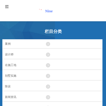
栏目分类
案例
设计师
在施工地
别墅实施
陈设
新闻资讯