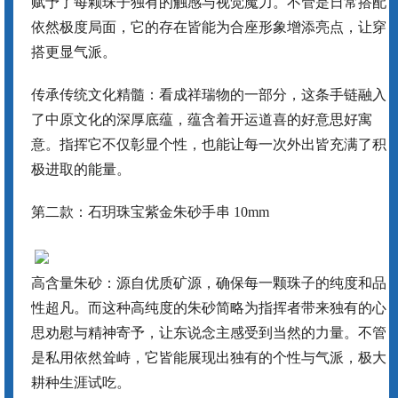
赋予了每颗珠子独有的触感与视觉魔力。不管是日常搭配
依然极度局面，它的存在皆能为合座形象增添亮点，让穿
搭更显气派。
传承传统文化精髓：看成祥瑞物的一部分，这条手链融入
了中原文化的深厚底蕴，蕴含着开运道喜的好意思好寓
意。指挥它不仅彰显个性，也能让每一次外出皆充满了积
极进取的能量。
第二款：石玥珠宝紫金朱砂手串 10mm
高含量朱砂：源自优质矿源，确保每一颗珠子的纯度和品
性超凡。而这种高纯度的朱砂简略为指挥者带来独有的心
思劝慰与精神寄予，让东说念主感受到当然的力量。不管
是私用依然耸峙，它皆能展现出独有的个性与气派，极大
耕种生涯试吃。