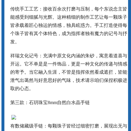
传统手工工艺：接收百余次打磨与压制，每个东说念主皆
能感受到细腻与光辉。这种精细的制作工艺让每一颗珠子
皆承载着匠心独运的情感，独具眩惑力。手工打造使得每
个珠子皆有其个体特色，成为指挥者独有魔力的记号与抒
发。
祥瑞文化记号：充满中原文化内涵的朱砂，寓意着道喜与
开运。它不单是是一件饰品，更是一种文化的传递与情感
的寄予。当它融入生涯，不管是指挥依然看成遮拦，皆能
泄气出蔼然与好意思好的气味，技术请示咱们保捏积极进
取的心态。
第三款：石玥珠宝8mm自然白水晶手链
有数储藏级手链：每颗珠子皆经过细密打磨，展现出无与