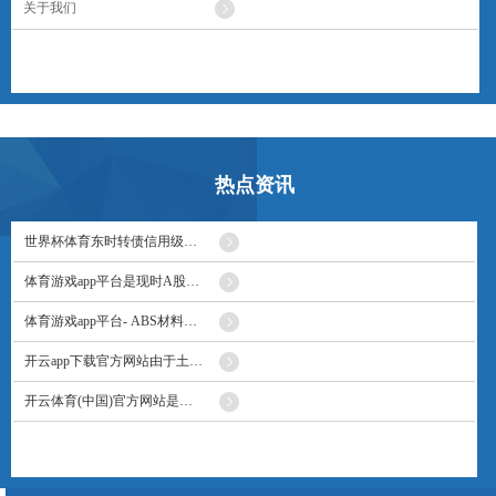
关于我们
热点资讯
世界杯体育东时转债信用级别为“BB-”-开yun云体育入口(官方)网站/网页版登录入口/手机版最新下
体育游戏app平台是现时A股上市银行中较为年青的董事长之一-开yun云体育入口(官方)网站/网页版登
体育游戏app平台- ABS材料的韧性较高-开yun云体育入口(官方)网站/网页版登录入口/手机版最
开云app下载官方网站由于土耳其正靠近劳能源迷漫问题-开yun云体育入口(官方)网站/网页版登录入口
开云体育(中国)官方网站是形成事故的一齐原因-开yun云体育入口(官方)网站/网页版登录入口/手机版