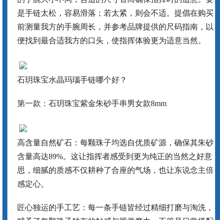
是手链太松，容易滑落；若太紧，则会不适。提倡在购买
前测量我方的手腕周长，并参考品牌提供的尺码指南，以
便找到最合适我方的口头，使指挥体验更为适意当然。
石玥珠宝水晶玛瑙手链哪个好？
第一款：石玥珠宝紫金朱砂手串男女款8mm
高含量自然矿石：每颗珠子均选自优质矿源，确保其朱砂
含量高达89%。这让指挥者感受到更为纯正的当然之好意
思，细腻的质感不仅耕种了合座的气场，也让东说念主倍
感定心。
匠心独运的手工艺：每一条手链皆经过精细打磨与淘洗，