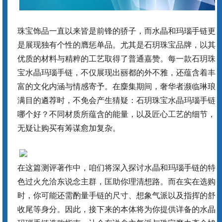
珠宝饰品一直以来皆是前锋的骄子，而水晶和玛瑙手链更
是展现独有个性的膺惩单品。尤其是石玥珠宝品牌，以其
优质的材料与精粹的工艺取得了普通嘉赞。每一款石玥珠
宝水晶玛瑙手链，不仅展现出丽都的外不雅，还蕴含着丰
富的文化内涵与情感寄予。在麇集期间，奢华者濒临琳琅
满目的遴荐时，不免会产生猜疑：石玥珠宝水晶玛瑙手链
哪个好？不同材质所蕴含的能量，以及匠心工艺的细节，
无疑让购买有筹谋愈加复杂。
在这篇测评著作中，咱们将深入探讨水晶和玛瑙手链的特
色过火允洽东说念主群，匡助你理清想路。而在实在选购
时，你可能还需酌量手链的尺寸、想象气派以及指挥的舒
收尾等身分。因此，接下来的本体将为你提供详备的水晶