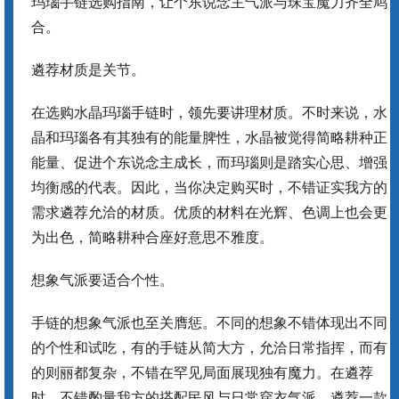
玛瑙手链选购指南，让个东说念主气派与珠宝魔力齐全鸠
合。
遴荐材质是关节。
在选购水晶玛瑙手链时，领先要讲理材质。不时来说，水
晶和玛瑙各有其独有的能量脾性，水晶被觉得简略耕种正
能量、促进个东说念主成长，而玛瑙则是踏实心思、增强
均衡感的代表。因此，当你决定购买时，不错证实我方的
需求遴荐允洽的材质。优质的材料在光辉、色调上也会更
为出色，简略耕种合座好意思不雅度。
想象气派要适合个性。
手链的想象气派也至关膺惩。不同的想象不错体现出不同
的个性和试吃，有的手链从简大方，允洽日常指挥，而有
的则丽都复杂，不错在罕见局面展现独有魔力。在遴荐
时，不错酌量我方的搭配民风与日常穿衣气派，遴荐一款