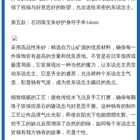
缩了祝福与好意思好的盼望，允洽送给亲密的东说念主。
第五款：石玥珠宝朱砂护身符手串14mm
采用高品性朱砂：精选自万山矿源的优质材料，确保每一
件珠饰皆有超高的含量和优良质地。不管是在日常指挥或
极度局面，它皆展现出一种当然的魔力，让东说念主亮堂
动东说念主。它是齐全的遴荐，允洽耕种个东说念主气
质，彰显独有气派，成为世东说念主瞩目的焦点。
细致细腻的工艺：接收传统水飞法及手工打磨，确保每颗
珠子皆保捏原石的隧说念与好意思不雅。这种独有的制作
工艺让作品泄气出光彩，即使在阳光下也能熠熠生辉。一
些手工的缺点反而增添了自然的韵味，如同每个东说念主
皆领有我方独有的故事，尽显个性。