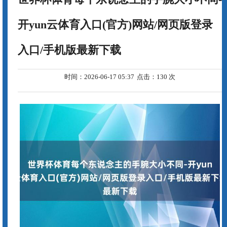
开yun云体育入口(官方)网站/网页版登录
入口/手机版最新下载
时间：2026-06-17 05:37
点击：130 次