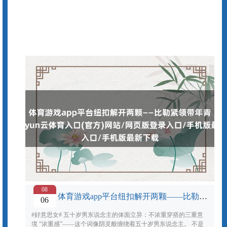
08
体育游戏app平台纽扣解开两颗——比勒紧领带年青十岁-开yun云体育入口(官方)网站/网页版登录入口/手机版最新下载
06
#好意思女# 五十岁男东说念主的体面立异：不浓重穿搭的三重意
在
境 “浓重感”——这个词像阴灵般缠绕着五十岁男东说念主。 不是
带