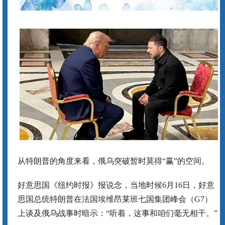
从特朗普的角度来看，俄乌突破暂时莫得“赢”的空间。
好意思国《纽约时报》报说念，当地时候6月16日，好意
思国总统特朗普在法国埃维昂莱班七国集团峰会（G7）
上谈及俄乌战事时暗示：“听着，这事和咱们毫无相干。”