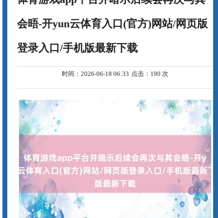
会晤-开yun云体育入口(官方)网站/网页版
登录入口/手机版最新下载
时间：2026-06-18 06:33
点击：190 次