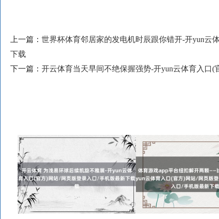
上一篇：
世界杯体育邻居家的发电机时辰跟你错开-开yun云体
下载
下一篇：
开云体育当天早间不绝保握强势-开yun云体育入口(