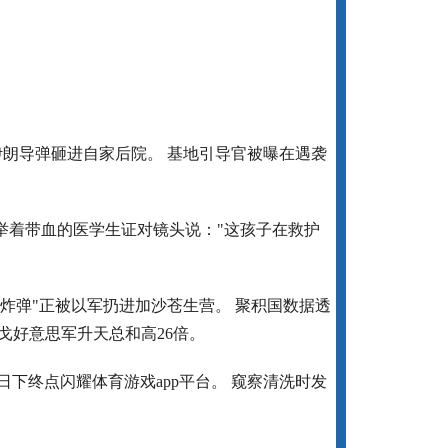
伊朗导弹砸进自家后院。 基地引导官被曝在遇袭
。
举着带血的医学生证对镜头说："这孩子在救护
能炸弹"正被以军扔进加沙苍生营。 聚积国数据透
戈好意思军升天总和高26倍。
日下终点闪耀体育游戏app平台。 窥察清洗时发