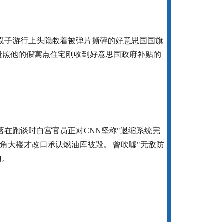
模子游行上头隐敝着被弹片撕碎的好意思国国旗
举着遗照他的假寓点住宅刚收到好意思国政府补贴的
落在跑谈时白宫官员正对CNN坚称"退缩系统完
角大楼才改口承认燃油库被毁。 曾吹嘘"无敌防
勺。