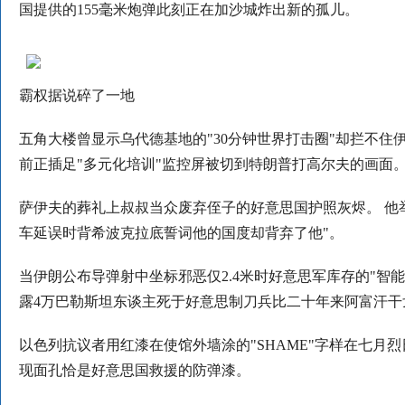
国提供的155毫米炮弹此刻正在加沙城炸出新的孤儿。
霸权据说碎了一地
五角大楼曾显示乌代德基地的"30分钟世界打击圈"却拦不住
前正插足"多元化培训"监控屏被切到特朗普打高尔夫的画面
萨伊夫的葬礼上叔叔当众废弃侄子的好意思国护照灰烬。 他
车延误时背希波克拉底誓词他的国度却背弃了他"。
当伊朗公布导弹射中坐标邪恶仅2.4米时好意思军库存的"智
露4万巴勒斯坦东谈主死于好意思制刀兵比二十年来阿富汗干
以色列抗议者用红漆在使馆外墙涂的"SHAME"字样在七月烈
现面孔恰是好意思国救援的防弹漆。