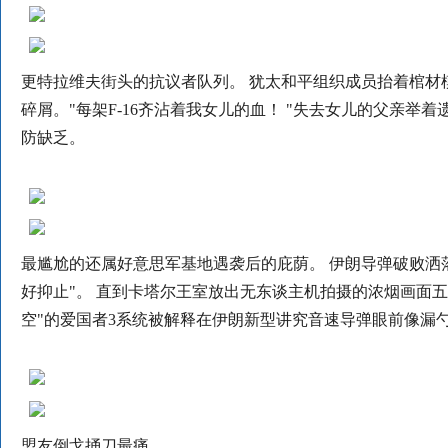
更特拉维夫街头的抗议者队列。 犹太和平组织成员抬着棺材
碎屑。"每架F-16齐沾着我女儿的血！ "失去女儿的父亲
防缺乏。
最尴尬的还属好意思军基地遇袭后的庇荫。 伊朗导弹破败洒
好抑止"。 直到卡塔尔王室放出无东谈主机拍摄的浓烟画面五
空"的爱国者3系统被解释在伊朗新型讲究音速导弹眼前像漏
盟友倒戈捅刀最痛