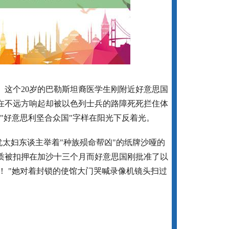
 这个20岁的巴勒斯坦裔医学生刚附近好意思国
在不远方响起却被以色列士兵的路障死死拦住体
的"好意思利坚合众国"字样在阳光下反着光。
太妇东谈主举着"种族殒命帮凶"的纸牌沙哑的
质被扣押在加沙十三个月而好意思国刚批准了以
！ "她对着封锁的使馆大门哭喊录像机镜头扫过