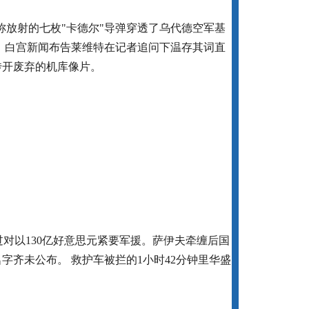
称放射的七枚"卡德尔"导弹穿透了乌代德空军基
机。 白宫新闻布告莱维特在记者追问下温存其词直
传开废弃的机库像片。
对以130亿好意思元紧要军援。萨伊夫牵缠后国
字齐未公布。 救护车被拦的1小时42分钟里华盛