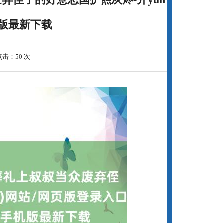
机版最新下载
点击：50 次